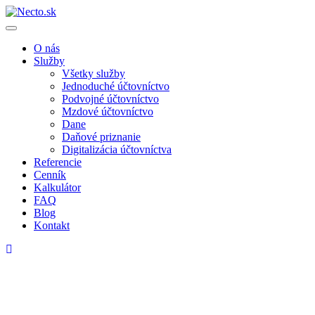
O nás
Služby
Všetky služby
Jednoduché účtovníctvo
Podvojné účtovníctvo
Mzdové účtovníctvo
Dane
Daňové priznanie
Digitalizácia účtovníctva
Referencie
Cenník
Kalkulátor
FAQ
Blog
Kontakt
Vyššie maximálne sumy sociálnych
dávok: Nemocenské, materské,