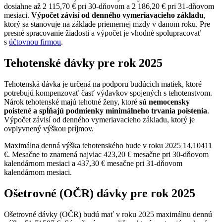
dosiahne až 2 115,70 € pri 30-dňovom a 2 186,20 € pri 31-dňovom
mesiaci.
Výpočet závisí od denného vymeriavacieho základu
,
ktorý sa stanovuje na základe priemernej mzdy v danom roku. Pre
presné spracovanie žiadosti a výpočet je vhodné spolupracovať
s
účtovnou firmou
.
Tehotenské dávky pre rok 2025
Tehotenská dávka je určená na podporu budúcich matiek, ktoré
potrebujú kompenzovať časť výdavkov spojených s tehotenstvom.
Nárok tehotenské majú tehotné ženy, ktoré
sú nemocensky
poistené a spĺňajú podmienky minimálneho trvania poistenia
.
Výpočet závisí od denného vymeriavacieho základu, ktorý je
ovplyvnený výškou príjmov.
Maximálna denná výška tehotenského bude v roku 2025 14,10411
€. Mesačne to znamená najviac 423,20 € mesačne pri 30-dňovom
kalendárnom mesiaci a 437,30 € mesačne pri 31-dňovom
kalendárnom mesiaci.
Ošetrovné (OČR) dávky pre rok 2025
Ošetrovné dávky (OČR) budú mať v roku 2025 maximálnu dennú