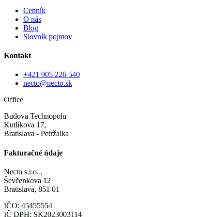
Cenník
O nás
Blog
Slovník pojmov
Kontakt
+421 905 226 540
necto@necto.sk
Office
Budova Technopolu
Kutlíkova 17,
Bratislava - Petržalka
Fakturačné údaje
Necto s.r.o. ,
Ševčenkova 12
Bratislava, 851 01
IČO: 45455554
IČ DPH: SK2023003114