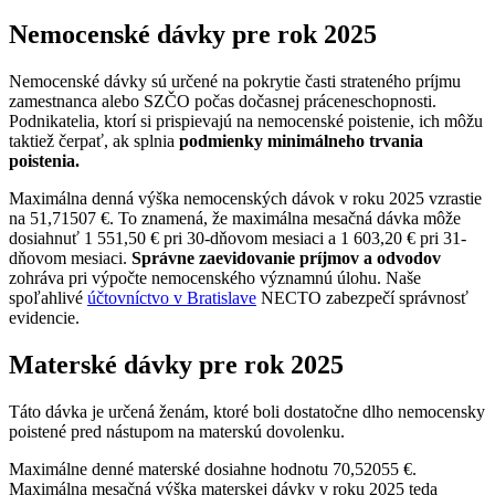
Nemocenské dávky pre rok 2025
Nemocenské dávky sú určené na pokrytie časti strateného príjmu
zamestnanca alebo SZČO počas dočasnej práceneschopnosti.
Podnikatelia, ktorí si prispievajú na nemocenské poistenie, ich môžu
taktiež čerpať, ak splnia
podmienky minimálneho trvania
poistenia.
Maximálna denná výška nemocenských dávok v roku 2025 vzrastie
na 51,71507 €. To znamená, že maximálna mesačná dávka môže
dosiahnuť 1 551,50 € pri 30-dňovom mesiaci a 1 603,20 € pri 31-
dňovom mesiaci.
Správne zaevidovanie príjmov a odvodov
zohráva pri výpočte nemocenského významnú úlohu. Naše
spoľahlivé
účtovníctvo v Bratislave
NECTO zabezpečí správnosť
evidencie.
Materské dávky pre rok 2025
Táto dávka je určená ženám, ktoré boli dostatočne dlho nemocensky
poistené pred nástupom na materskú dovolenku.
Maximálne denné materské dosiahne hodnotu 70,52055 €.
Maximálna mesačná výška materskej dávky v roku 2025 teda