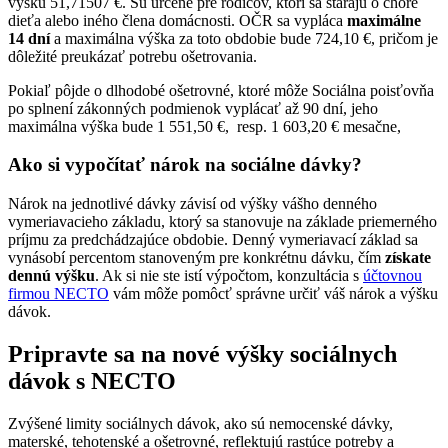
výšku 51,71507 €. Sú určené pre rodičov, ktorí sa starajú o choré
dieťa alebo iného člena domácnosti. OČR sa vypláca
maximálne
14 dní
a maximálna výška za toto obdobie bude 724,10 €, pričom je
dôležité preukázať potrebu ošetrovania.
Pokiaľ pôjde o dlhodobé ošetrovné, ktoré môže Sociálna poisťovňa
po splnení zákonných podmienok vyplácať až 90 dní, jeho
maximálna výška bude 1 551,50 €, resp. 1 603,20 € mesačne,
Ako si vypočítať nárok na sociálne dávky?
Nárok na jednotlivé dávky závisí od výšky vášho denného
vymeriavacieho základu, ktorý sa stanovuje na základe priemerného
príjmu za predchádzajúce obdobie. Denný vymeriavací základ sa
vynásobí percentom stanoveným pre konkrétnu dávku, čím
získate
dennú výšku
. Ak si nie ste istí výpočtom, konzultácia s
účtovnou
firmou NECTO
vám môže pomôcť správne určiť váš nárok a výšku
dávok.
Pripravte sa na nové výšky sociálnych
dávok s NECTO
Zvýšené limity sociálnych dávok, ako sú nemocenské dávky,
materské, tehotenské a ošetrovné, reflektujú rastúce potreby a