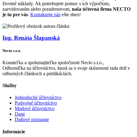
životné náklady. Ak potrebujete pomoc s ich výpočtom,
zaevidovaním alebo poradenstvom,
naša účtovná firma NECTO
je tu pre vás
.
Kontaktujte nás
ešte dnes!
Ing. Renáta Šlapanská
Necto s.r.o.
Konateľka a spolumajiteľka spoločnosti Necto s.r.o.,
Odborníčka na účtovníctvo, ktorá sa o svoje skúsenosti rada delí v
odborných článkoch a publikáciách.
Služby
Jednoduché účtovníctvo
Podvojné účtovníctvo
Mzdové účtovníctvo
Dane
Daňové priznanie
Informácie