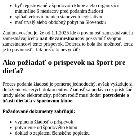
byť registrované v športovom klube alebo organizácii
minimálne 6 mesiacov pred podaním žiadosti
spĺňať vekovú hranicu stanovenú legislatívou
mať trvalý alebo obdobný pobyt na Slovensku
Zaujímavosťou je, že od 1.1.2025 ide o povinnosť zamestnávateľa
zamestnávajúceho
nad 49 zamestnancov
poskytnúť svojmu
zamestnancovi tento príspevok. Doteraz to bola iba možnosť, teraz
je to povinnosť. Tak prečo to nevyužiť?
Ako požiadať o príspevok na šport pre
dieťa?
Proces podania žiadosti je pomerne jednoduchý, avšak vyžaduje si
doloženie viacerých dokumentov. Žiadosť sa podáva cez príslušné
úrady alebo elektronicky, pričom rodič musí dodať
potvrdenie o
účasti dieťaťa v športovom klube.
Požadované dokumenty zahŕňajú:
vyplnenú žiadosť o príspevok
potvrdenie od športového klubu
doklad o zaplatení členského poplatku