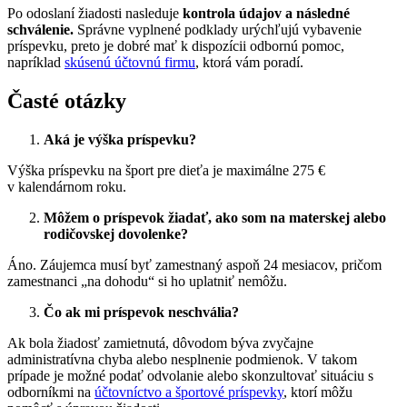
Po odoslaní žiadosti nasleduje
kontrola údajov a následné
schválenie.
Správne vyplnené podklady urýchľujú vybavenie
príspevku, preto je dobré mať k dispozícii odbornú pomoc,
napríklad
skúsenú účtovnú firmu
, ktorá vám poradí.
Časté otázky
Aká je výška príspevku?
Výška príspevku na šport pre dieťa je maximálne 275 €
v kalendárnom roku.
Môžem o príspevok žiadať, ako som na materskej alebo
rodičovskej dovolenke?
Áno. Záujemca musí byť zamestnaný aspoň 24 mesiacov, pričom
zamestnanci „na dohodu“ si ho uplatniť nemôžu.
Čo ak mi príspevok neschvália?
Ak bola žiadosť zamietnutá, dôvodom býva zvyčajne
administratívna chyba alebo nesplnenie podmienok. V takom
prípade je možné podať odvolanie alebo skonzultovať situáciu s
odborníkmi na
účtovníctvo a športové príspevky
, ktorí môžu