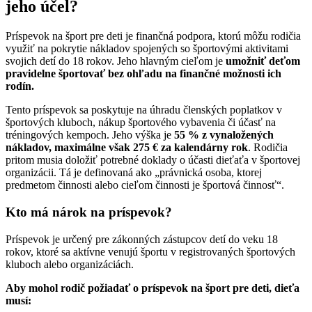
jeho účel?
Príspevok na šport pre deti je finančná podpora, ktorú môžu rodičia
využiť na pokrytie nákladov spojených so športovými aktivitami
svojich detí do 18 rokov. Jeho hlavným cieľom je
umožniť deťom
pravidelne športovať bez ohľadu na finančné možnosti ich
rodín.
Tento príspevok sa poskytuje na úhradu členských poplatkov v
športových kluboch, nákup športového vybavenia či účasť na
tréningových kempoch. Jeho výška je
55 % z vynaložených
nákladov, maximálne však 275 € za kalendárny rok
. Rodičia
pritom musia doložiť potrebné doklady o účasti dieťaťa v športovej
organizácii. Tá je definovaná ako „právnická osoba, ktorej
predmetom činnosti alebo cieľom činnosti je športová činnosť“.
Kto má nárok na príspevok?
Príspevok je určený pre zákonných zástupcov detí do veku 18
rokov, ktoré sa aktívne venujú športu v registrovaných športových
kluboch alebo organizáciách.
Aby mohol rodič požiadať o príspevok na šport pre deti, dieťa
musí: