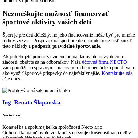
pomôcť s úpravou žiadosti.
Nezmeškajte možnosť financovať
športové aktivity vašich detí
Šport je pre deti dôležitý, no jeho financovanie môže byť pre mnohé
rodiny výzvou. Príspevok na šport pre deti ponúka možnosť znížiť
tieto náklady a
podporiť pravidelné športovanie
.
Ak potrebujete pomoc s evidenciou nákladov alebo vyplnením
žiadosti, obráťte sa na odborníkov. Naša
účtovná firma NECTO
vám pomôže so správnym spracovaním dokumentácie a poradí vám,
ako využiť športové príspevky čo najefektívnejšie.
Kontaktujte nás
ešte dnes.
Ing. Renáta Šlapanská
Necto s.r.o.
Konateľka a spolumajiteľka spoločnosti Necto s.r.o.,
Odborníčka na účtovníctvo, ktorá sa o svoje skúsenosti rada delí v