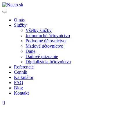
O nás
Služby
Všetky služby
Jednoduché účtovníctvo
Podvojné účtovníctvo
Mzdové účtovníctvo
Dane
Daňové priznanie
Digitalizácia účtovníctva
Referencie
Cenník
Kalkulátor
FAQ
Blog
Kontakt
Príspevok na šport pre deti: Kto má
nárok a ako oň požiadať?