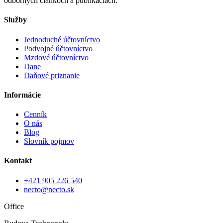
odborných článkoch a publikáciách.
Služby
Jednoduché účtovníctvo
Podvojné účtovníctvo
Mzdové účtovníctvo
Dane
Daňové priznanie
Informácie
Cenník
O nás
Blog
Slovník pojmov
Kontakt
+421 905 226 540
necto@necto.sk
Office